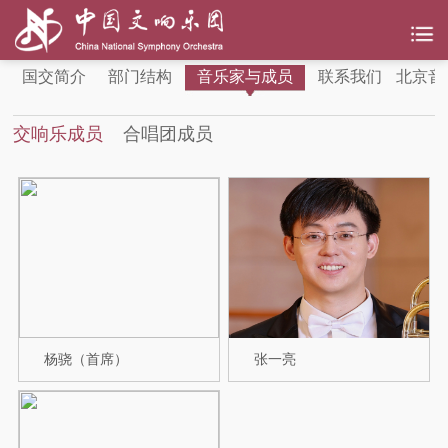
国交简介
部门结构
音乐家与成员
联系我们
北京音
交响乐成员
合唱团成员
杨骁（首席）
张一亮