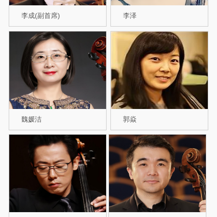
李成(副首席)
李泽
魏媛洁
郭焱