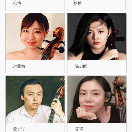
张博
狄博
赵藜茜
陈启昭
董方宁
莫巧