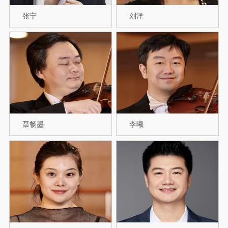
张宁
刘洋
聂畅墨
李曦