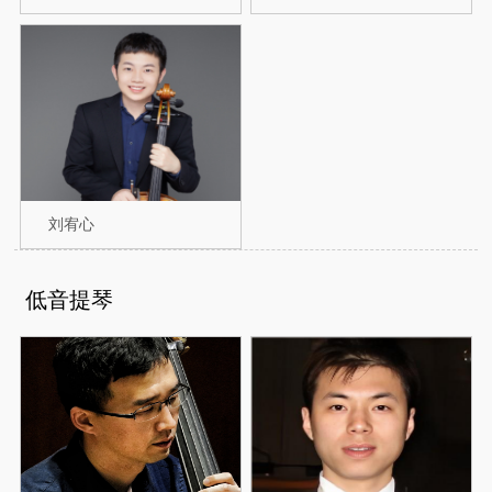
刘宥心
低音提琴