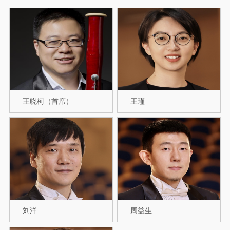
王晓柯（首席）
王瑾
刘洋
周益生