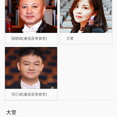
陆晓斌(兼低音单簧管)
王菁
邹汇斌(兼高音单簧管)
大管