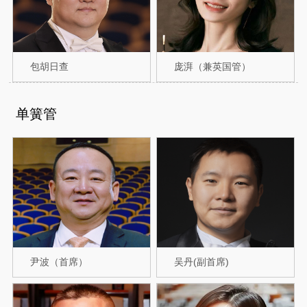
包胡日查
庞湃（兼英国管）
单簧管
尹波（首席）
吴丹(副首席)