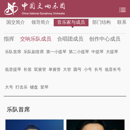
国交简介
领导简介
音乐家与成员
部门结构
联系
指挥
交响乐队成员
合唱团成员
创作中心成员
乐队首席
乐队副首席
第一小提琴
第二小提琴
中提琴
大提琴
低音提琴
长笛
双簧管
单簧管
大管
圆号
小号
长号
低音长号
大号
打击乐
键盘
竖琴
乐队首席