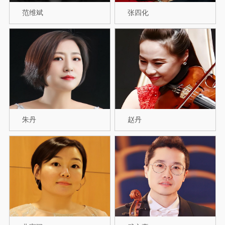
范维斌
张四化
朱丹
赵丹