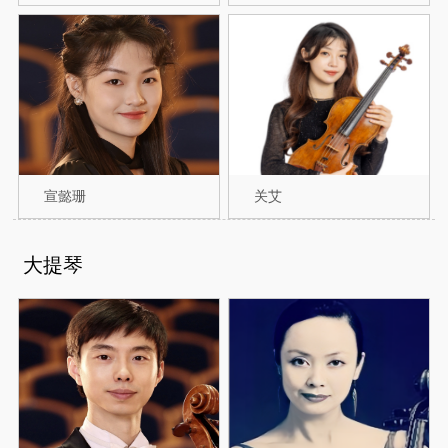
宣懿珊
关艾
大提琴