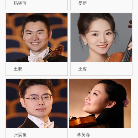
杨晓倩
娄博
王鹏
王睿
张晨笛
李芙蓉