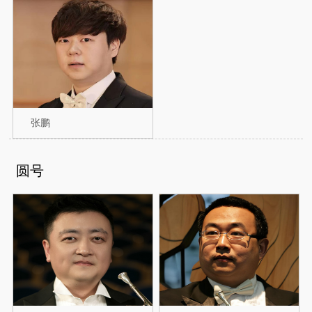
张鹏
圆号