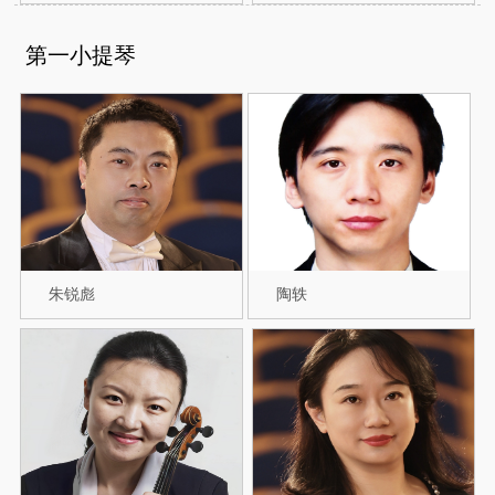
第一小提琴
朱锐彪
陶轶