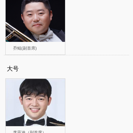
乔鲲(副首席)
大号
李亚迪（副首席）