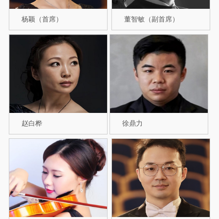
杨颖（首席）
董智敏（副首席）
赵白桦
徐鼎力