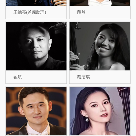
王德亮(首席助理)
段然
翟航
蔡洁琪