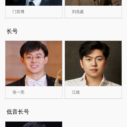
门宫博
刘兆庭
长号
张一亮
江政
低音长号