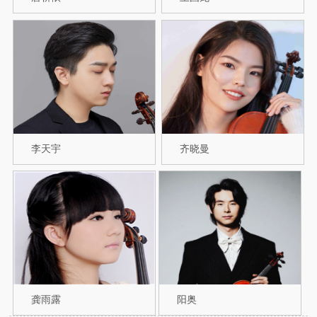
李天宇
齐晓曼
龚雨露
阳奥