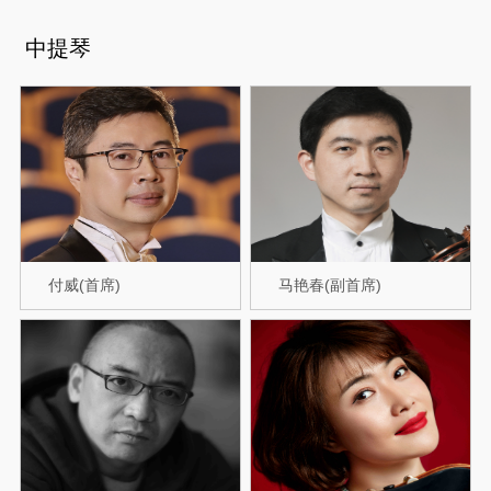
中提琴
付威(首席)
马艳春(副首席)