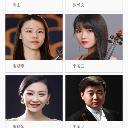
高山
张瀚文
袁斯琪
李若云
唐靳依
王国龙