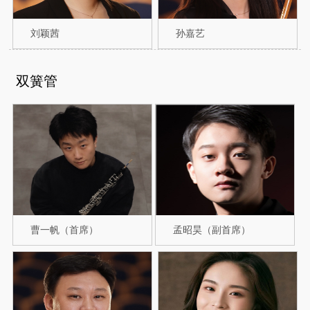
刘颖茜
孙嘉艺
双簧管
曹一帆（首席）
孟昭昊（副首席）