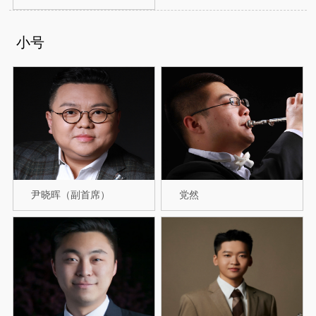
小号
尹晓晖（副首席）
党然