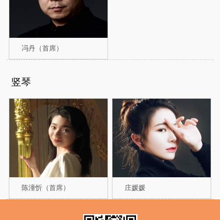
冯丹（首席）
竖琴
陈潼忻（首席）
庄媛媛