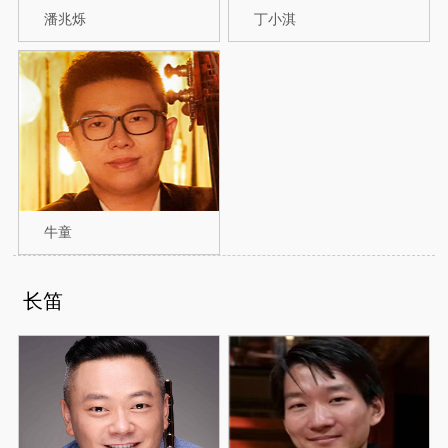
潘兆烁
丁小淇
牛童
长笛