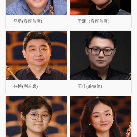
马勇(客座首席)
于渊（客座首席）
任博(副首席)
王佳(兼短笛)