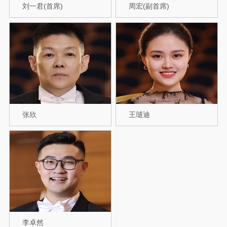
刘一君(首席)
周宏(副首席)
张欣
王琎迪
李卓然