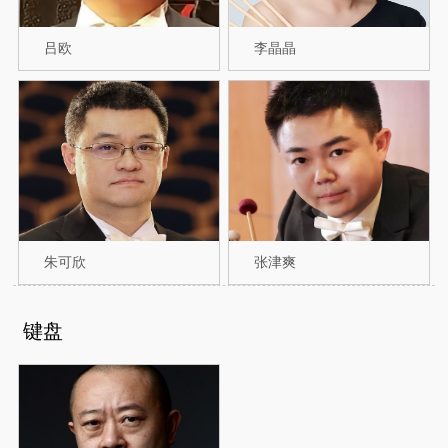
吕欧
李晶晶
朱可欣
张津爽
键盘