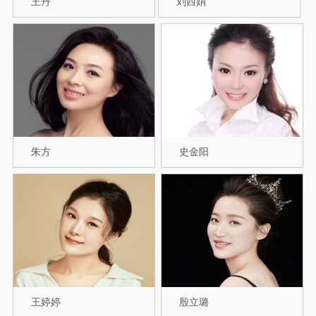
王丹
刘西娟
朱方
史金阳
王婷婷
殷立璐