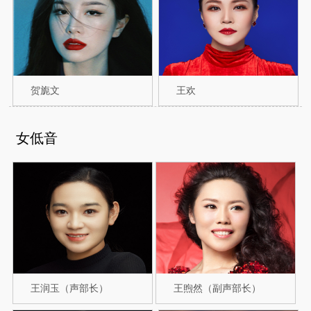
贺旎文
王欢
女低音
王润玉（声部长）
王煦然（副声部长）