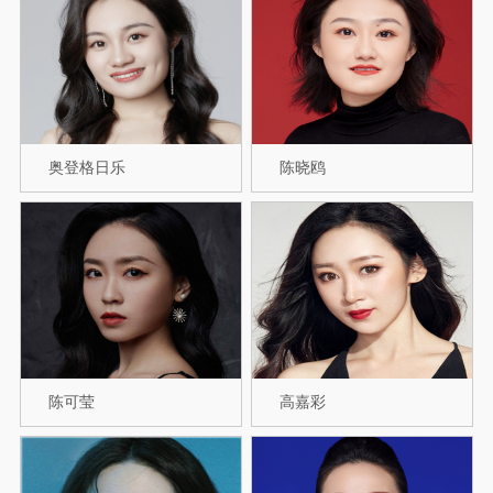
奥登格日乐
陈晓鸥
陈可莹
高嘉彩