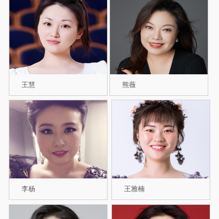
王慧
熊薇
李杨
王雅楠