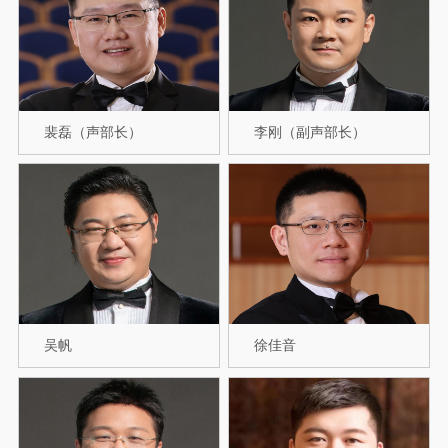
裴磊（声部长）
李刚（副声部长）
吴帆
徐佳音