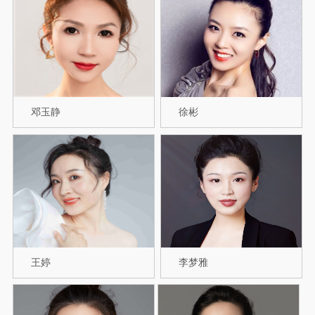
邓玉静
徐彬
王婷
李梦雅