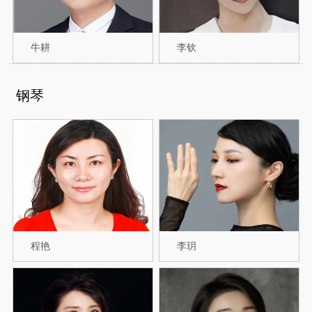
牛耕
李钦
钢琴
程艳
李玥