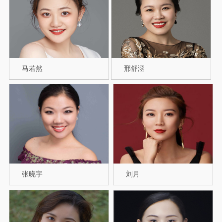
马若然
邢舒涵
张晓宇
刘月