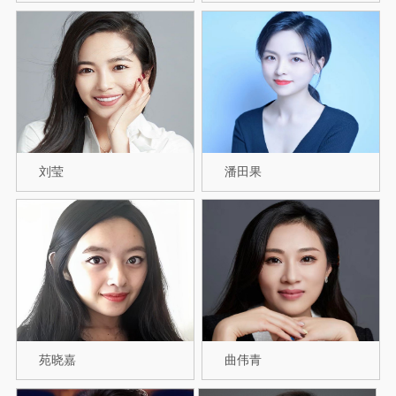
刘莹
潘田果
苑晓嘉
曲伟青