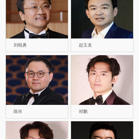
刘戟勇
赵玉龙
陈肖
祁鹏