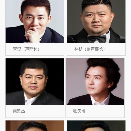
宋玺（声部长）
林杉（副声部长）
康雅杰
张天甫