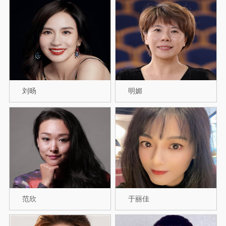
刘旸
明媚
范欣
于丽佳