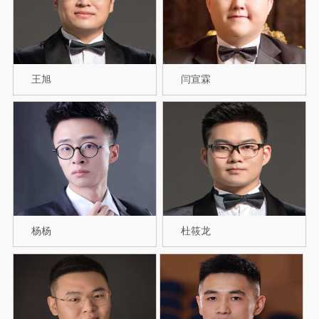
王旭
闫宣霖
杨杨
杜筱龙