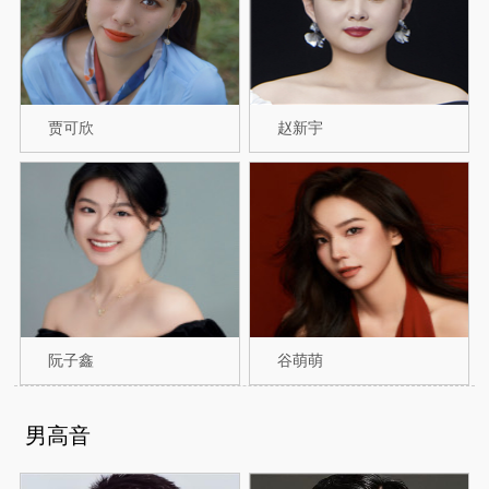
贾可欣
赵新宇
阮子鑫
谷萌萌
男高音