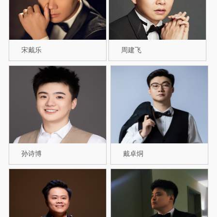
宋戴乐
周建飞
孙诗博
戴卓烔