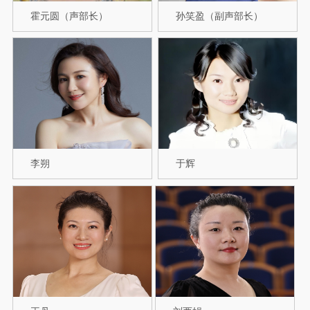
霍元圆（声部长）
孙笑盈（副声部长）
李朔
于辉