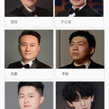
贾琼
于云龙
高鹏
李杨