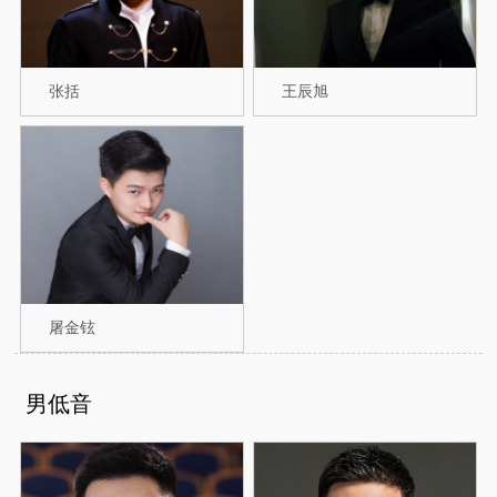
张括
王辰旭
屠金铉
男低音