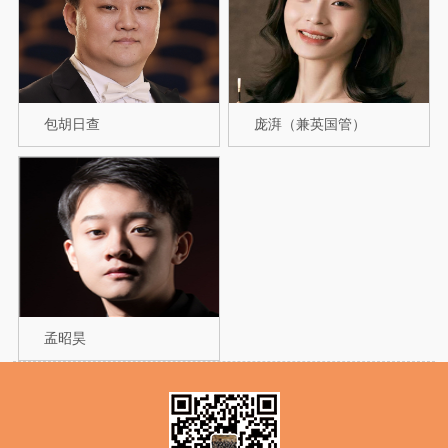
包胡日查
庞湃（兼英国管）
孟昭昊