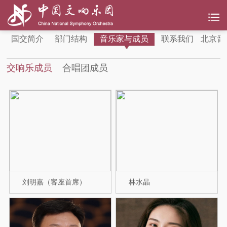
国交简介
部门结构
音乐家与成员
联系我们
北京音
交响乐成员
合唱团成员
刘明嘉（客座首席）
林水晶