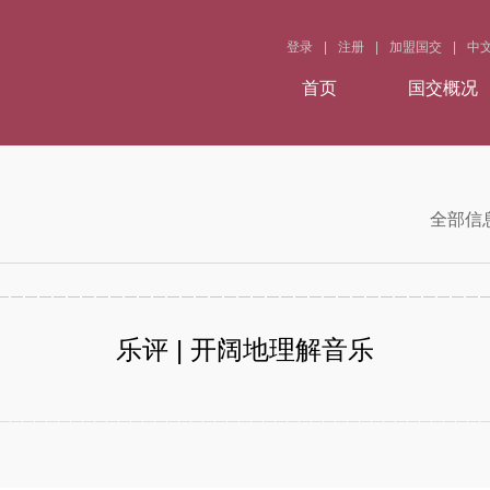
登录
|
注册
|
加盟国交
|
中
首页
国交概况
全部信
乐评 | 开阔地理解音乐