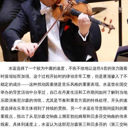
水蓝选择了一个较为中庸的速度，不疾不徐地让这些A音的张力随着
时值缩短而加强。这个过程开始时的律动非常工整，但是逐渐掺入了不
稳定的成分——这种扰动因素便是音乐风格的重要表现。水蓝曾在国交
举办的导赏活动中分享过，自己在丹麦生活和工作期间如何了解到当地
乐团演奏尼尔森的传统，尤其是节奏和重音方面的特殊处理。开头的速
度选择在乐章主体得到了持续的贯彻。另一个水蓝在导赏期间提到的重
要观点，指出了从尼尔森交响曲上溯至勃拉姆斯和贝多芬交响曲的传承
线索。具体到速度上，水蓝认为这部尼尔森第三和贝多芬的《第三交响