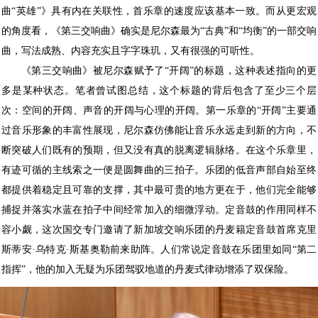
曲“英雄”》具有内在关联性，首乐章的速度应该基本一致。而从更宏观
的角度看，《第三交响曲》确实是尼尔森最为“古典”和“均衡”的一部交响
曲，写法成熟、内容充实且字字珠玑，又有很强的可听性。
《第三交响曲》被尼尔森赋予了“开阔”的标题，这种表述指向的更
多是某种状态。笔者曾试图总结，这个标题的背后包含了至少三个层
次：空间的开阔、声音的开阔与心理的开阔。第一乐章的“开阔”主要通
过音乐形象的丰富性展现，尼尔森仿佛能让音乐永远走到新的方向，不
断突破人们既有的预期，但又没有真的脱离逻辑脉络。在这个乐章里，
有迹可循的主线索之一便是圆舞曲的三拍子。乐团的低音声部自始至终
都提供着稳定且可靠的支撑，其中最可贵的地方更在于，他们完全能够
捕捉并落实水蓝在拍子中间经常加入的细微浮动。定音鼓的作用同样不
容小觑，这次国交专门邀请了新加坡交响乐团的丹麦籍定音鼓首席克里
斯蒂安·乌特克·斯基奥勒前来助阵。人们常说定音鼓在乐团里如同“第二
指挥”，他的加入无疑为乐团驾驭地道的丹麦式律动增添了双保险。