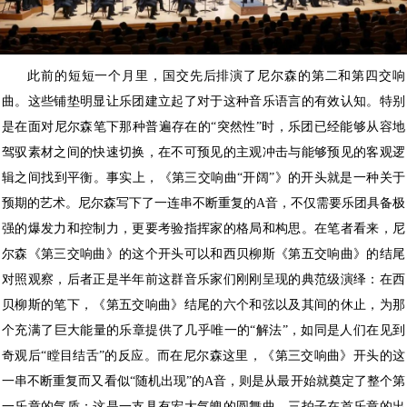
此前的短短一个月里，国交先后排演了尼尔森的第二和第四交响
曲。这些铺垫明显让乐团建立起了对于这种音乐语言的有效认知。特别
是在面对尼尔森笔下那种普遍存在的“突然性”时，乐团已经能够从容地
驾驭素材之间的快速切换，在不可预见的主观冲击与能够预见的客观逻
辑之间找到平衡。事实上，《第三交响曲“开阔”》的开头就是一种关于
预期的艺术。尼尔森写下了一连串不断重复的A音，不仅需要乐团具备极
强的爆发力和控制力，更要考验指挥家的格局和构思。在笔者看来，尼
尔森《第三交响曲》的这个开头可以和西贝柳斯《第五交响曲》的结尾
对照观察，后者正是半年前这群音乐家们刚刚呈现的典范级演绎：在西
贝柳斯的笔下，《第五交响曲》结尾的六个和弦以及其间的休止，为那
个充满了巨大能量的乐章提供了几乎唯一的“解法”，如同是人们在见到
奇观后“瞠目结舌”的反应。而在尼尔森这里，《第三交响曲》开头的这
一串不断重复而又看似“随机出现”的A音，则是从最开始就奠定了整个第
一乐章的气质：这是一支具有宏大气魄的圆舞曲，三拍子在首乐章的出